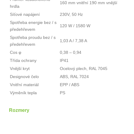
160 mm vnitřní 190 mm vnější
hrdla
Síťové napájení
230V, 50 Hz
Spotřeba energie bez / s
120 W / 1580 W
předehřevem
Spotřeba proudu bez / s
1,03 A / 7,38 A
předehřevem
Cos φ
0,38 – 0,94
Třída ochrany
IP41
Vnější kryt
Ocelový plech, RAL 7045
Designové čelo
ABS, RAL 7024
Vnitřní materiál
EPP / ABS
Výměník tepla
PS
Rozmery