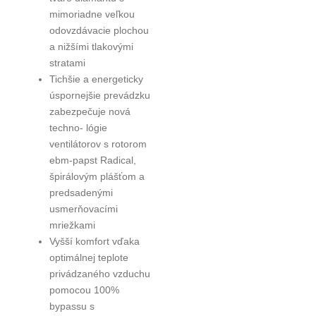
mimoriadne veľkou
odovzdávacie plochou
a nižšími tlakovými
stratami
Tichšie a energeticky
úspornejšie prevádzku
zabezpečuje nová
techno- lógie
ventilátorov s rotorom
ebm-papst Radical,
špirálovým plášťom a
predsadenými
usmerňovacími
mriežkami
Vyšší komfort vďaka
optimálnej teplote
privádzaného vzduchu
pomocou 100%
bypassu s