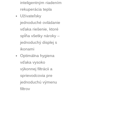
inteligentným riadením
rekuperácia tepla
Užívateľsky
jednoduché ovládanie
vďaka riešenie, ktoré
spĺňa všetky nároky –
jednoduchý displej s
ikonami
Optimálna hygiena
vďaka vysoko
výkonnej filtrácii a
sprievodcovia pre
jednoduchú výmenu
filtrov