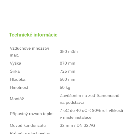
Technické informácie
Vzduchové množství
350 m3/h
max.
Výška
870 mm
Šířka
725 mm
Hloubka
560 mm
Hmotnost
50 kg
Zavěšením na zeď Samonosně
Montáž
na podstavci
7 oC do 40 oC < 90% rel. vlhkosti
Přípustný rozsah teplot
v místě instalace
Odvod kondenzátu
32 mm / DN 32 AG
Průměr vzduchového