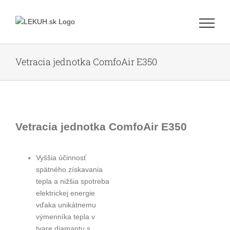
Skip
to
content
Vetracia jednotka ComfoAir E350
Vetracia jednotka ComfoAir E350
Vyššia účinnosť
spätného získavania
tepla a nižšia spotreba
elektrickej energie
vďaka unikátnemu
výmenníka tepla v
tvare diamantu s